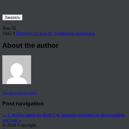
Заказать
Share This
Янв
02
1042
0
Портрет на холсте
,
Цифровая живопись
About the author
View all articles by rauffri
Post navigation
←
Сделать шарж из фото
Где заказать портрет по фотографии
маслом
→
© 2026 Copyright.