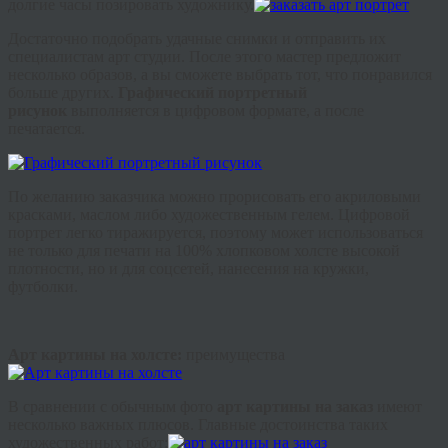
долгие часы позировать художнику.
Достаточно подобрать удачные снимки и отправить их
специалистам арт студии. После этого мастер предложит
несколько образов, а вы сможете выбрать тот, что понравился
больше других.
Графический портретный
рисунок
выполняется в цифровом формате, а после
печатается.
По желанию заказчика можно прорисовать его акриловыми
красками, маслом либо художественным гелем. Цифровой
портрет легко тиражируется, поэтому может использоваться
не только для печати на 100% хлопковом холсте высокой
плотности, но и для
соцсетей
, нанесения на кружки,
футболки.
Арт картины на холсте:
преимущества
В сравнении с обычным фото
арт картины на заказ
имеют
несколько важных плюсов. Главные достоинства таких
художественных работ: