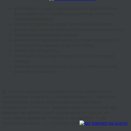
возможность создать композицию из разрозненных
фотографий (если требуется, к примеру, написать
семейный портрет);
особое авторское видение, оригинальный почерк
художника, подчеркивающий уникальность личности;
персонифицированный подход;
возможность завуалировать недостатки внешности,
акцентируя внимание на достоинствах;
любой фон по выбору;
изменение позы, корректировка деталей костюма/
одежды;
максимальное портретное сходство, первоклассное
качество исполнения.
И, конечно, один из важнейших плюсов графического
изображения на холсте — его долговечность. Благодаря
применению особых чернил картина устойчива к
воздействию УФ-лучей. Выразительный и стильный
арт
портрет на холсте
станет украшением интерьера, его
смысловым акцентом. Звоните и заказывайте. Срок
исполнения заказа — 1-2 рабочих дня.