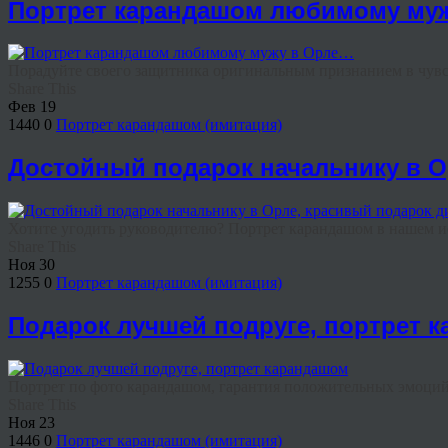
Портрет карандашом любимому му
Порадуйте своего защитника оригинальным признанием в ч
Share This
Фев
19
1440
0
Портрет карандашом (имитация)
Достойный подарок начальнику в О
Хотите угодить руководителю? Портрет карандашом в нашем ис
Share This
Ноя
30
1255
0
Портрет карандашом (имитация)
Подарок лучшей подруге, портрет 
Портрет по фото карандашом, гарантия положительных эмо
Share This
Ноя
23
1446
0
Портрет карандашом (имитация)