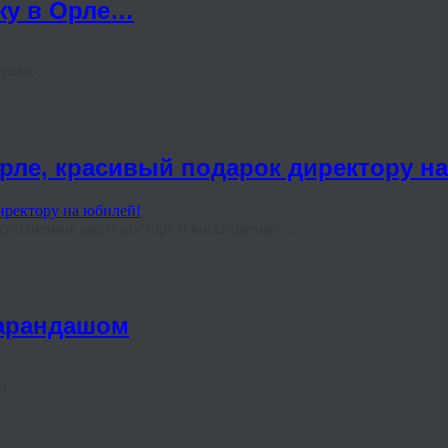
жу в Орле…
увствах…
рле, красивый подарок директору н
полнении дарит восторг и восхищение! ...
карандашом
ций!