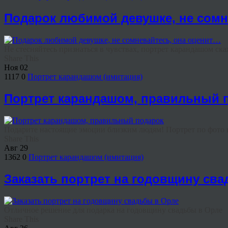
Подарок любимой девушке, не сомн
Не стесняйтесь признаться в чувствах, портрет карандашом ск
Share This
Ноя
02
1117
0
Портрет карандашом (имитация)
Портрет карандашом, правильный 
Подарите настоящие эмоции близким людям! Портрет по фо
Share This
Авг
29
1362
0
Портрет карандашом (имитация)
Заказать портрет на годовщину св
Отличное решение для подарка на годовщину свадьбы в Орле
Share This