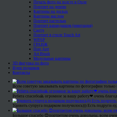
Печать фото на холсте в Орле
Портрет на дереве
Картины на досках
Картины маслом
Портрет пастелью
Портрет карандашом (имитация)
Скетч
Портрет в стиле Touch Art
WPAP
ГРАНЖ
Поп Арт
Art Brush
Модульные картины
3D фигурка по фото
Идеи подарков
Контакты
Всем советую заказывать картины по фотографии только 
Ребята спасибо🙏 огромное за вашу работу❤ очень благод
Удивить супруга подарком получилось))) Есть подруги-х
Большое спасибо 😍портретом очень довольны, всем очен