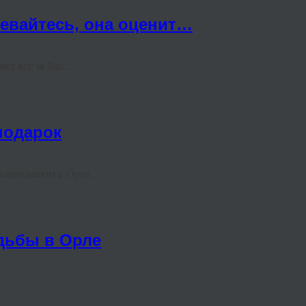
евайтесь, она оценит…
ажет все за Вас…
подарок
то карандашом в Орле.
адьбы в Орле