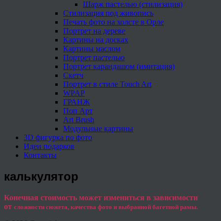
Шарж пастелью (стилизация)
Стилизация под живопись
Печать фото на холсте в Орле
Портрет на дереве
Картины на досках
Картины маслом
Портрет пастелью
Портрет карандашом (имитация)
Скетч
Портрет в стиле Touch Art
WPAP
ГРАНЖ
Поп Арт
Art Brush
Модульные картины
3D фигурка по фото
Идеи подарков
Контакты
калькулятор
Конечная стоимость может измениться в зависимости
от
сложности сюжета, качества фото и выбранной багетной рамы.