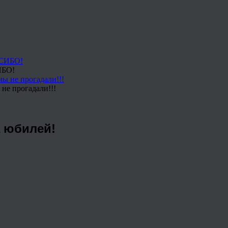
ИБО!
не прогадали!!!
а юбилей!