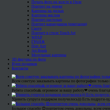
Печать фото на холсте в Орле
Портрет на дереве
Картины на досках
Картины маслом
Портрет пастелью
Портрет карандашом (имитация)
Скетч
Портрет в стиле Touch Art
WPAP
ГРАНЖ
Поп Арт
Art Brush
Модульные картины
3D фигурка по фото
Идеи подарков
Контакты
Всем советую заказывать картины по фотографии только 
Ребята спасибо🙏 огромное за вашу работу❤ очень благод
Удивить супруга подарком получилось))) Есть подруги-х
Большое спасибо 😍портретом очень довольны, всем очен