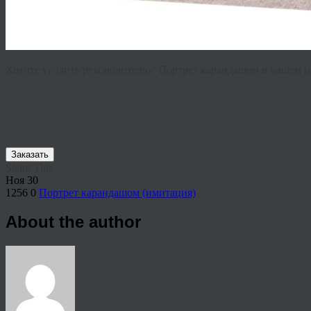
Хотите угодить руководителю? Портрет карандашом в нашем и
Заказать
Share This
Ноя
30
1256
0
Портрет карандашом (имитация)
About the author