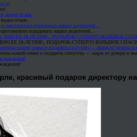
те!
 видео отзыв.
 и оригинально порадовать наших родителей…
Ю ЕЕ 18-ЛЕТИЯ!.. ПОДАРОК-СУПЕР!!!! БОЛЬШОЕ СПАС
тины нашей семьи и подарить статуэтку — шарж от дочери и мы 
рождения!
рле, красивый подарок директору н