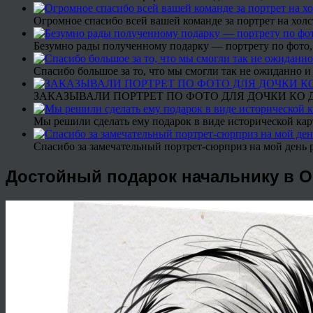
Огромное спасибо всей вашей команде за портрет на холс
Безумно рады полученному подарку — портрету по фото,
Спасибо большое за то, что мы смогли так не ожиданно
ЗАКАЗЫВАЛИ ПОРТРЕТ ПО ФОТО ДЛЯ ДОЧКИ КО ДН
Мы решили сделать ему подарок в виде исторической кар
Спасибо за замечательный портрет-сюрприз на мой день 
Достойный подарок начальнику в О