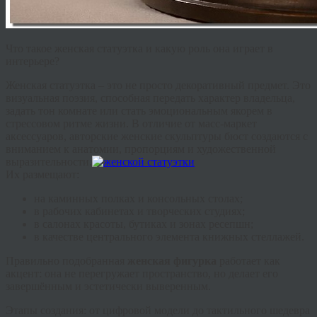
Что такое женская статуэтка и какую роль она играет в
интерьере?
Женская статуэтка
– это не просто декоративный предмет. Это
визуальная поэзия, способная передать характер владельца,
задать тон комнате или стать эмоциональным якорем в
стрессовом ритме жизни. В отличие от масс-маркет
аксессуаров, авторские
женские скульптуры бюст
создаются с
вниманием к анатомии, пропорциям и художественной
выразительности.
Их размещают:
на каминных полках и консольных столах;
в рабочих кабинетах и творческих студиях;
в салонах красоты, бутиках и зонах ресепшн;
в качестве центрального элемента книжных стеллажей.
Правильно подобранная
женская фигурка
работает как
акцент: она не перегружает пространство, но делает его
завершённым и эстетически выверенным.
Этапы создания: от цифровой модели до тактильного шедевра