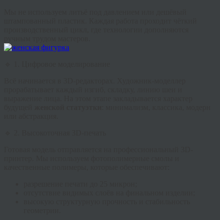
Мы не используем литьё под давлением или дешёвый
штампованный пластик. Каждая работа проходит чёткий
производственный цикл, где технологии дополняются
ручным трудом мастеров.
🔹 1. Цифровое моделирование
Всё начинается в 3D-редакторах. Художник-моделлер
прорабатывает каждый изгиб, складку, линию шеи и
выражение лица. На этом этапе закладывается характер
будущей
женской статуэтки
: минимализм, классика, модерн
или абстракция.
🔹 2. Высокоточная 3D-печать
Готовая модель отправляется на профессиональный 3D-
принтер. Мы используем фотополимерные смолы и
качественные полимеры, которые обеспечивают:
разрешение печати до 25 микрон;
отсутствие видимых слоёв на финальном изделии;
высокую структурную прочность и стабильность
геометрии.