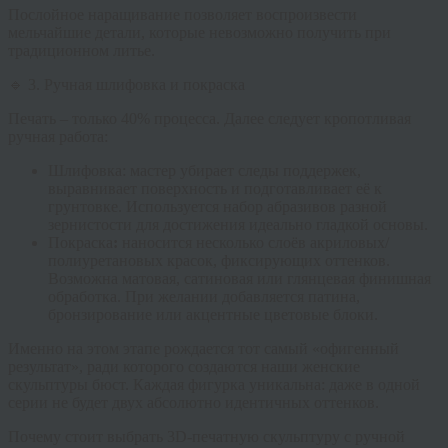
Послойное наращивание позволяет воспроизвести
мельчайшие детали, которые невозможно получить при
традиционном литье.
🔹 3. Ручная шлифовка и покраска
Печать – только 40% процесса. Далее следует кропотливая
ручная работа:
Шлифовка:
мастер убирает следы поддержек,
выравнивает поверхность и подготавливает её к
грунтовке. Используется набор абразивов разной
зернистости для достижения идеально гладкой основы.
Покраска
:
наносится несколько слоёв акриловых/
полиуретановых красок, фиксирующих оттенков.
Возможна матовая, сатиновая или глянцевая финишная
обработка. При желании добавляется патина,
бронзирование или акцентные цветовые блоки.
Именно на этом этапе рождается тот самый «офигенный
результат», ради которого создаются наши
женские
скульптуры бюст
. Каждая фигурка уникальна: даже в одной
серии не будет двух абсолютно идентичных оттенков.
Почему стоит выбрать 3D-печатную скульптуру с ручной