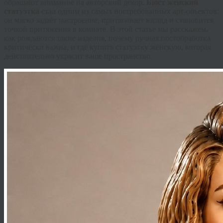
обращают внимание на авторский декор.
Бюст женский
статуэтка
стал одним из самых востребованных арт-объектов:
он мягко задаёт настроение, притягивает взгляд и становится
точкой притяжения в комнате. В этой статье мы расскажем,
как рождаются такие изделия, почему ручная постобработка
критически важна, и где
купить статуэтку женскую
, которая
действительно украсит ваше пространство.