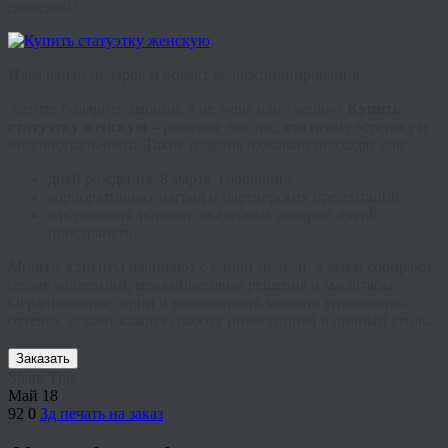
доводкой?
Идеальный подарок и объект коллекционирования
Хотите подарить эмоции, а не «ещё одну вещь»?
Купить
статуэтку женскую
– решение для тех, кто ценит эстетику и
индивидуальность. Такие изделия идеально подходят для:
дней рождения, 8 марта, годовщин;
корпоративных наград и партнёрских презентаций;
оформления фотозон, свадебных декоров, event-
пространств.
Многие клиенты начинают с одной модели, а затем собирают
целые коллекции, меняя цветовые решения и масштабы.
Ограниченные серии и возможность заказать уникальный
оттенок делают каждую работу инвестицией в личный стиль.
Заказать
Share This
Май
18
92
0
3д печать на заказ