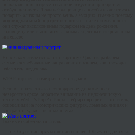
использования нейросетей живое искусство приобретает
особую ценность. Люди всё чаще ищут способы выделиться и
подарить близким не просто вещь, а эмоцию. Именно поэтому
индивидуальный портрет
остаются на пике популярности:
они служат эксклюзивным подарком на день рождения,
годовщину или становятся главным акцентом в современном
интерьере.
Но в каком стиле исполнить картину? Давайте разберем
самые востребованные направления и узнаем, как проходит
работа над шедевром.
WPAP портрет: геометрия цвета и драйв
Если вы ищете что-то нестандартное, динамичное и
невероятно яркое, обратите внимание на индонезийскую
технику Wedha’s Pop Art Portrait.
Wpap портрет
— это стиль,
основанный на геометрических фигурах, ломаных линиях и
контрастных, насыщенных цветах.
Главные особенности стиля:
Отсутствие прямых линий и теней.
Объем создается за