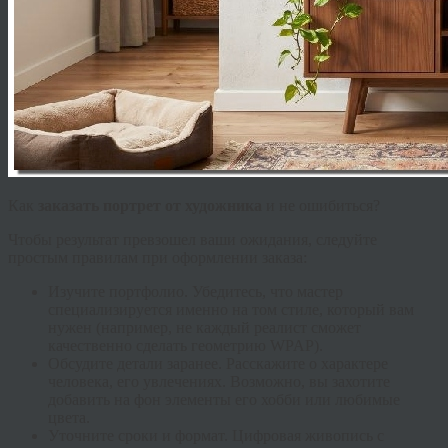
Как
заказать портрет от художника
и не ошибиться?
Чтобы результат превзошел ваши ожидания, следуйте
простым правилам при оформлении заказа:
Изучите портфолио.
Убедитесь, что мастер
специализируется именно на том стиле, который вам
нужен (например, не каждый реалист сможет
качественно сделать геометрию WPAP).
Обсудите детали заранее.
Расскажите о характере
человека, его увлечениях. Возможно, вы захотите
добавить на фон элементы его хобби или любимые
цвета.
Уточните сроки и формат.
Цифровая живопись с