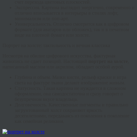
счет перехода цветовых плоскостей.
Экспрессия.
Картина выглядит энергично, современно и
отлично вписывается в интерьеры в стилях лофт,
минимализм или поп-арт.
Универсальность.
Отлично смотрится как в цифровом
формате (для аватаров или обложек), так и в печатном
виде на плотной бумаге или холсте.
Портрет на холсте: тактильность и вечная классика
Несмотря на обилие цифрового искусства, фактурная
живопись не сдает позиций. Настоящий
портрет на холсте
,
написанный маслом или акрилом, обладает особой аурой.
Глубина и объем.
Мазки кисти, рельеф краски и игра
света на фактуре ткани делают изображение живым.
Статусность.
Такая картина не нуждается в сложном
оформлении, она самодостаточна и сразу говорит о
безупречном вкусе владельца.
Долговечность.
Качественные пигменты и правильно
загрунтованный холст сохраняют яркость
десятилетиями, передаваясь из поколения в поколение
как семейная реликвия.