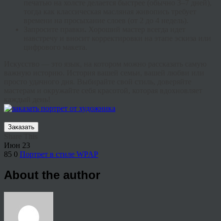
печатью на холсте делается быстрее (обычно 3–7 дней),
тогда как классическая масляная живопись требует
времени на просыхание слоев (от 2 до 4 недель).
Запросите правки
.
Хороший мастер всегда идет
навстречу и вносит корректировки на этапе эскиза или
цифрового макета.
Искусство — это язык, на котором можно рассказать самую
важную историю. История вашей семьи, вашей любви или
просто удачного дня. Выбирайте свой стиль, доверяйте
мастерам и окружайте себя красотой, которая вдохновляет
каждый день!
Заказать
Share This
Июн
23
85
0
Портрет в стиле WPAP
About the author