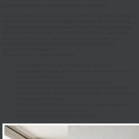
Как создать портрет, который передаст характер?
Многие думают, что в 2026 году достаточно загрузить селфи в
генератор картинок, чтобы
создать портрет
за пару секунд.
Однако алгоритмы часто искажают черты лица, делают глаза
«стеклянными», а кожу — пластиковой. Живой художник
видит то, чего не замечает камера: легкую асимметрию,
которая делает лицо родным, искру в глазах, мимику,
выдающую темперамент.
Этапы работы с профессионалом
:
Подбор референса.
Вы отправляете любимую
фотографию. Важно, чтобы снимок был качественным, с
хорошим освещением.
Выбор стилистики.
Это может быть реализм,
импрессионизм, шарж или уже знакомый нам WPAP.
Создание эскиза.
Художник набрасывает композицию и
согласовывает её с вами.
Написание картины.
На этом этапе рождается магия:
слой за слоем проступают детали.
Покрытие защитным лаком и доставка.