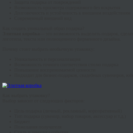
Защита подарка от повреждений
Возможность просмотра содержимого без вскрытия
Долговечность и устойчивость к внешним воздействиям
Современный внешний вид
Как создать уникальный образ подарка?
Элитная коробка
— это возможность выделить подарок, сдела
логотипа, текста или полноценного фирменного дизайна.
Почему стоит выбрать необычную упаковку:
Уникальность и персонализация
Возможность точного соответствия стилю подарка
Повышение воспринимаемой ценности
Подходит для бизнес-подарков, свадебных сувениров, юб
Как выбрать упаковку?
Выбор зависит от следующих факторов:
Цель подарка (личный, рекламный, корпоративный)
Тип подарка (сувенир, набор товаров, аксессуар и т.д.)
Бюджет
Пожелания получателя
Стиль и тематика события