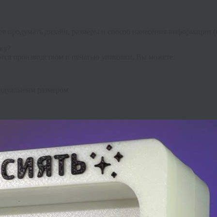
нее продумать дизайн, размеры и способ нанесения информации (
ку?
тся производством и печатью упаковки. Вы можете:
идуальным размером