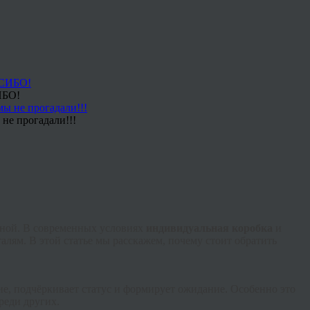
ИБО!
не прогадали!!!
льной. В современных условиях
индивидуальная коробка
и
алям. В этой статье мы расскажем, почему стоит обратить
ие, подчёркивает статус и формирует ожидание. Особенно это
реди других.