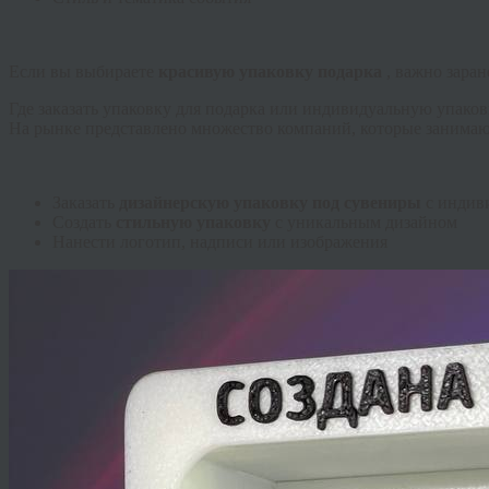
Если вы выбираете
красивую упаковку подарка
, важно зара
Где заказать упаковку для подарка или индивидуальную упаков
На рынке представлено множество компаний, которые занимаю
Заказать
дизайнерскую упаковку под сувениры
с индив
Создать
стильную упаковку
с уникальным дизайном
Нанести логотип, надписи или изображения