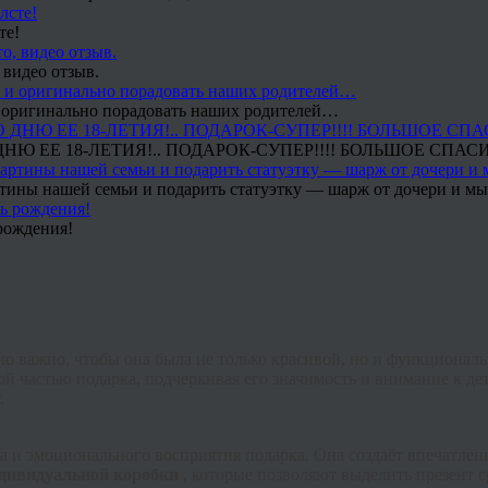
те!
 видео отзыв.
 и оригинально порадовать наших родителей…
Ю ЕЕ 18-ЛЕТИЯ!.. ПОДАРОК-СУПЕР!!!! БОЛЬШОЕ СПАС
тины нашей семьи и подарить статуэтку — шарж от дочери и мы 
рождения!
нно важно, чтобы она была не только красивой, но и функциона
й частью подарка, подчеркивая его значимость и внимание к дет
.
а и эмоционального восприятия подарка. Она создаёт впечатлен
дивидуальной коробки
, которые позволяют выделить презент с