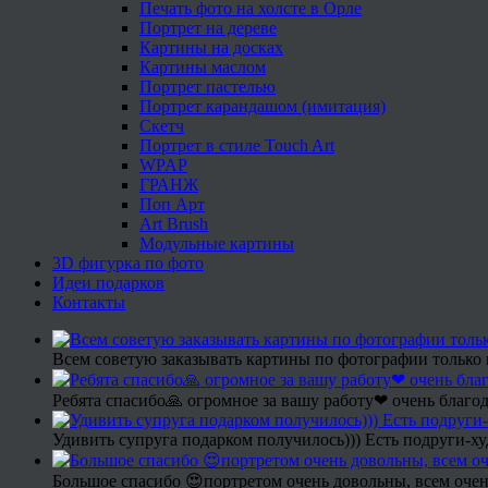
Печать фото на холсте в Орле
Портрет на дереве
Картины на досках
Картины маслом
Портрет пастелью
Портрет карандашом (имитация)
Скетч
Портрет в стиле Touch Art
WPAP
ГРАНЖ
Поп Арт
Art Brush
Модульные картины
3D фигурка по фото
Идеи подарков
Контакты
Всем советую заказывать картины по фотографии только 
Ребята спасибо🙏 огромное за вашу работу❤ очень благод
Удивить супруга подарком получилось))) Есть подруги-х
Большое спасибо 😍портретом очень довольны, всем очен