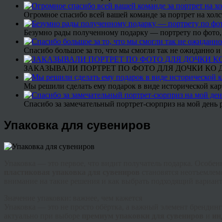
Огромное спасибо всей вашей команде за портрет на холс
Безумно рады полученному подарку — портрету по фото,
Спасибо большое за то, что мы смогли так не ожиданно
ЗАКАЗЫВАЛИ ПОРТРЕТ ПО ФОТО ДЛЯ ДОЧКИ КО ДН
Мы решили сделать ему подарок в виде исторической кар
Спасибо за замечательный портрет-сюрприз на мой день 
Упаковка для сувениров
Упаковка — это первое, что видит получатель подарка. Особе
пластиковая упаковка для сувениров
становятся неотъемлемо
внимание на такие решения и как выбрать подходящий вариант
Значение упаковки: важнее, чем кажется
Упаковка — это не просто обёртка, а важный элемент брендинг
актуально при выборе
премиум упаковки для сувениров
и
ин