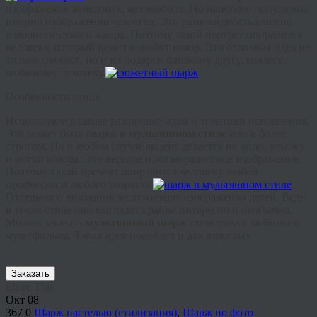
изображение животных, автомобиля. Но наиболее популярны
именно изображения человека. Это разновидность именно
юмористического жанра. Поэтому такой портрет понравится
человеку, который ценит и любит юмор. Это отличная идея не
только для себя, но и на подарок близкому другу, коллеге,
любимому человеку.
Особенности стиля
Используются самые различные идеи и тематики исполнения.
Это может быть
шарж в
мультяшном
стиле
или в более
строгом. Но в любом случае акцент делается на лицо, улыбку
и нотки юмора. Это веселое и жизнерадостное изображение.
Поэтому такой презент понравится человеку любой
профессии и любого возраста.
Отдельного внимания заслуживают изображения детей. Ведь
в таком стиле они выглядят крайне интересно и необычно.
Можно заказать
мультяшный
шарж
по мотивам любимого
мультфильма. Такая идея подойдет и для взрослых.
Заказать
Share This
Окт
08
367
0
Шарж пастелью (стилизация)
,
Шарж по фото