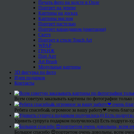
Печать фото на холсте в Орле
Портрет на дереве
Картины на досках
Картины маслом
Портрет пастелью
Портрет карандашом (имитация)
Скетч
Портрет в стиле Touch Art
WPAP
ГРАНЖ
Поп Арт
Art Brush
Модульные картины
3D фигурка по фото
Идеи подарков
Контакты
Всем советую заказывать картины по фотографии только 
Ребята спасибо🙏 огромное за вашу работу❤ очень благод
Удивить супруга подарком получилось))) Есть подруги-х
Большое спасибо 😍портретом очень довольны, всем очен