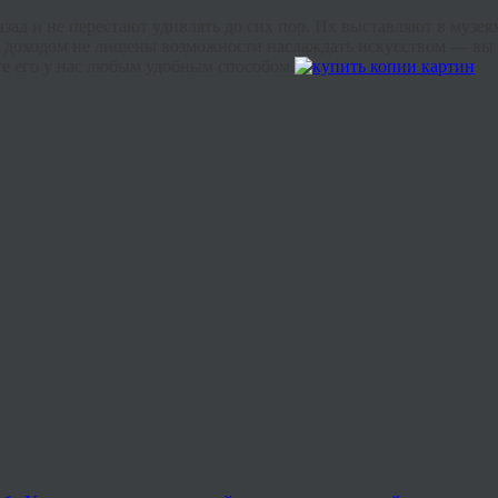
д и не перестают удивлять до сих пор. Их выставляют в музеях,
 доходом не лишены возможности наслаждать искусством — вы
е его у нас любым удобным способом.