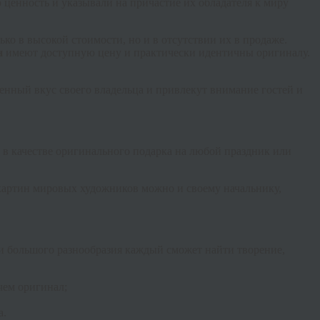
ценность и указывали на причастие их обладателя к миру
о в высокой стоимости, но и в отсутствии их в продаже.
н
имеют доступную цену и практически идентичны оригиналу.
нный вкус своего владельца и привлекут внимание гостей и
е в качестве оригинального подарка на любой праздник или
 картин мировых художников можно и своему начальнику,
и большого разнообразия каждый сможет найти творение,
чем оригинал;
а.