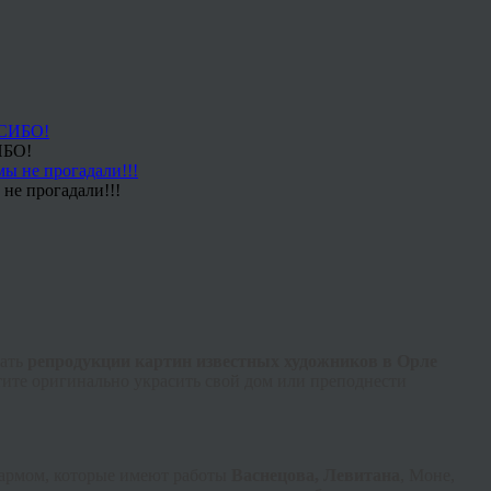
ИБО!
не прогадали!!!
лать
репродукции картин известных художников в Орле
тите оригинально украсить свой дом или преподнести
шармом, которые имеют работы
Васнецова, Левитана
, Моне,