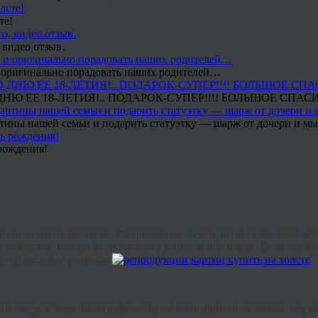
те!
 видео отзыв.
 и оригинально порадовать наших родителей…
Ю ЕЕ 18-ЛЕТИЯ!.. ПОДАРОК-СУПЕР!!!! БОЛЬШОЕ СПАС
тины нашей семьи и подарить статуэтку — шарж от дочери и мы 
рождения!
отами великих мастеров. Современные технологии позволяют де
атляющими, но при этом намного дешевле и быстрее. Если вы хо
те
– идеальное решение.
ти посредством фотографии. Но ни одно фото не обладает тем 