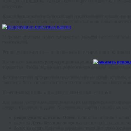
Леонардо, Шишкина, Айвазовского и других известных художни
искусства.
Классическая живопись восхищает и вдохновляет миллионы люде
Сегодня наслаждаться такой красотой можно не только в музеях
Мировые шедевры станут прекрасным украшением любой комнат
посетителей.
Репродукция картин — оригинальный подарок для любимых и
Вы можете
заказать репродукцию картины
торжество. Чтобы порадовать дорогого человека не обязательн
Картина станет прекрасным подарком членам семьи, друзьям, 
партнеру. Такие произведения искусства обязательно будут оце
Известные картины мира для украшения вашего дома
Для заказа доступны шедевры великих мастеров разного време
которое придется по душе. Ассортимент картин известных мас
репродукция картины Осень
полностью передает манеру
картина
Дети, бегущие от грозы
, станет идеальным доп
Золотая осень
Левитана идеально подойдет для оформлен