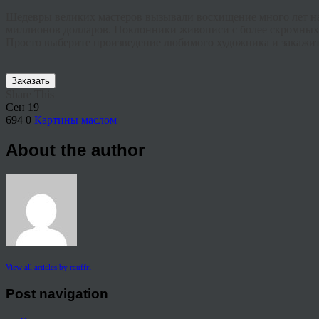
Шедевры великих мастеров вызывали восхищение много лет наза
миллионов долларов. Поклонники живописи с более скромных
Просто выберите произведение любимого художника и закажит
Заказать
Share This
Сен
19
694
0
Картины маслом
About the author
View all articles by rauffri
Post navigation