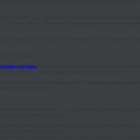
ков. Дополненные красивым багетом, они всегда имели особую 
й. Но известные картины доступны не всем, и причина не тольк
 и галереях, но и у себя дома —
репродукции известных карти
ы в доме, офиса или другого помещения. Они подчеркнут отме
 дорогих людей
не только для украшения своего дома, но такж
о ждать повода — такие подарки можно дарить просто так.
а также партнерам и коллегам по работе. Подарить репродукцию
нены по достоинству.
ни и направления живописи — от романтизма до классики. Сред
теров широк и разнообразный:
 письма известного художника и смотрится не менее достойно, 
олнением любой комнаты дома;
ия кабинета, библиотеки и станет интересной деталью интерьер