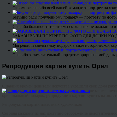
Огромное спасибо всей вашей команде за портрет на холс
Безумно рады полученному подарку — портрету по фото,
Спасибо большое за то, что мы смогли так не ожиданно
ЗАКАЗЫВАЛИ ПОРТРЕТ ПО ФОТО ДЛЯ ДОЧКИ КО ДН
Мы решили сделать ему подарок в виде исторической кар
Спасибо за замечательный портрет-сюрприз на мой день 
Репродукции картин купить Орел
С давних времен ценители искусства украшали свои дома раб
не менее впеч
оригинальный подарок,
репродукции картин купить на холс
Репродукции картин известных художников
Сегодня каждому из нас доступно отображение действительнос