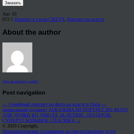
Заказать
Share This
Авг
10
972
1
Портрет в стиле СКЕТЧ
,
Портрет на холсте
About the author
View all articles by rauffri
Post navigation
←
Семейный портрет по фото на холсте в Орле —
правильный подарок!
ЗАКАЗЫВАЛИ ПОРТРЕТ ПО ФОТО
ДЛЯ ДОЧКИ КО ДНЮ ЕЕ 18-ЛЕТИЯ!.. ПОДАРОК-
СУПЕР!!!! БОЛЬШОЕ СПАСИБО!
→
© 2026 Copyright.
Пользовательское соглашение на предоставление услуг