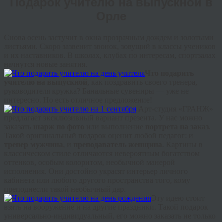
Подарок учителю на выпускной в
Орле
Снова осень застучит в окна прозрачным дождем и золотыми
листьями. Скоро зазвенит звонок, зовущий в классы учеников
и их наставников. В школах, клубах по интересам, спортзалах
начнутся новые занятия.
Что подарить
учителю на выпускной
, как поздравить своего тренера,
руководителя кружка? Банальные сувениры — уже не
интересно. Но есть отличное предложение!
Арт-студия «ГРАНЖ»
предлагает
эксклюзивный вариант презента. У нас можно
заказать
шарж по фото
или выполнение
портрета на заказ
.
Такой оригинальный подарок оценит любой педагог: и
тренер мужчина
, и
преподаватель женщина
. Картины в
классическом стиле отличаются невероятным богатством
оттенков, особым колоритом, необычной манерой
исполнения. Они достойно украсят интерьер личного
кабинета или любого другого пространства того, кому
преподнесли такой необычный дар.
Эту идею стоит
взять на вооружение и на другие праздники. Такой подарок
универсально-индивидуальный, его можно заказать не только