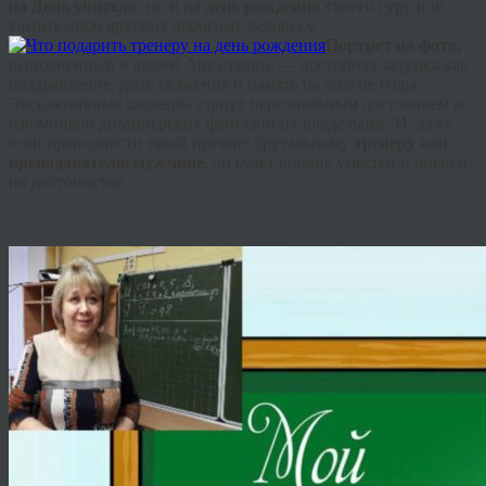
на День учителя
, но и на
день рождения
своего гуру или
какому-либо другому дорогому человеку.
Портрет по фото,
выполненный в нашей Арт-студии, — достойная задумка как
поздравление, дань уважения и память на долгие годы.
Эксклюзивные шедевры станут персональным достоянием и
изюминкой дизайнерских фантазий их владельцев. И, даже
если преподнести такой презент брутальному
тренеру
или
преподавателю мужчине
, он будет вполне уместен и оценен
по достоинству.