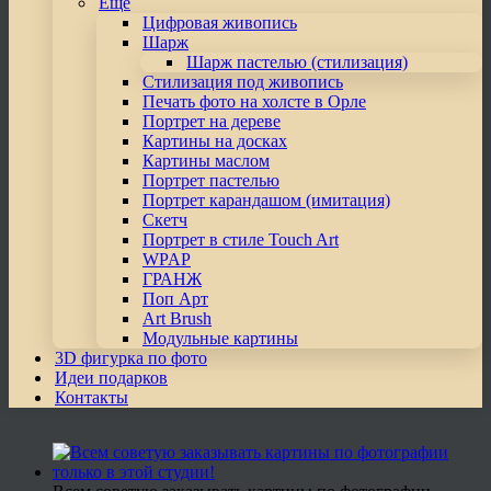
Еще
Цифровая живопись
Шарж
Шарж пастелью (стилизация)
Стилизация под живопись
Печать фото на холсте в Орле
Портрет на дереве
Картины на досках
Картины маслом
Портрет пастелью
Портрет карандашом (имитация)
Скетч
Портрет в стиле Touch Art
WPAP
ГРАНЖ
Поп Арт
Art Brush
Модульные картины
3D фигурка по фото
Идеи подарков
Контакты