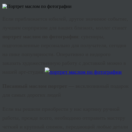
Если приближается юбилей, другое значимое событие,
лучшим сюрпризом для ваших близких, коллег станет
портрет маслом по фотографии
: сувениры,
подготовленные персонально для получателя, сегодня
на пике популярности. Оперативно и недорого
заказать художественную работу с доставкой можно в
нашей арт-студии.
Писанный маслом портрет — э
ксклюзивный
подарок
для самых дорогих людей
Если вы решили приобрести у нас картину ручной
работы, прежде всего, необходимо отправить мастеру
четкий и крупный снимок, передающий любые детали