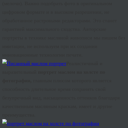
(мелочи). Важно подобрать фото в оригинальном
цифровом формате и в высоком разрешении, не
обработанное растровыми редакторами. Это станет
гарантией максимального сходства. Авторские
портреты в технике масляной живописи мы пишем без
имитации, не используем при их создании
инновационные технологии печати.
Реалистичный и
выразительный
портрет маслом на холсте по
фотографии,
главным плюсом которого является
способность длительное время сохранять свой
безупречный вид, насыщенность оттенков благодаря
качественным масляным краскам, имеет и другие
преимущества.