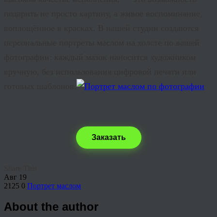
подарить не просто картину, а живое воспоминание,
воплощённое в красках. В нашей студии создаются
персональные портреты маслом на холсте по вашей
фотографии: каждый мазок наносится художником
вручную, без использования цифровой печати или
готовых шаблонов.
Заказать
Share This
Авг
19
2125
0
Портрет маслом
About the author