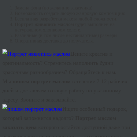
Замена фона (по желанию заказчика).
Возможность создать любую жанровую композицию.
Бесплатная разработка макета любой сложности.
Портрет живопись маслом
будет выполнен на
натуральном хлопковом холсте.
Различные (в том числе нестандартные) размеры.
Оперативная доставка до получателя.
Цените
креатив
и
оригинальность? Стремитесь наполнить будни
красочным разнообразием? Обращайтесь к нам.
Мы
пишем портрет маслом
в течение 7-12 рабочих
дней и доставляем готовую работу по указанному
адресу. Звоните и заказывайте.
Ищете особенный подарок,
который запомнится надолго?
Портрет маслом
заказать цена
которого остаётся доступной даже при
высоком качестве исполнения, — это возможность