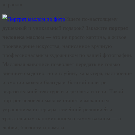
«Гранж».
Ищете по-настоящему
душевный и уникальный подарок? Закажите
портрет
человека маслом
— это не просто картина, а живое
произведение искусства, написанное вручную
профессиональным художником по вашей фотографии.
Масляная живопись позволяет передать не только
внешнее сходство, но и глубину характера, настроение
и эмоции модели благодаря богатой палитре,
выразительной текстуре и игре света и тени. Такой
портрет человека маслом
станет изысканным
украшением интерьера, семейной реликвией и
трогательным напоминанием о самом важном — о
любви, близости и памяти.