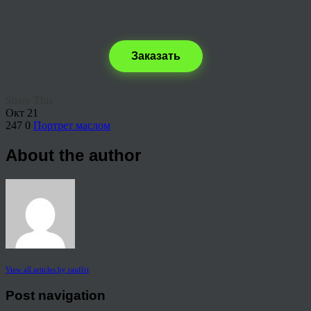
Заказать
Share This
Окт
21
247
0
Портрет маслом
About the author
View all articles by rauffri
Post navigation