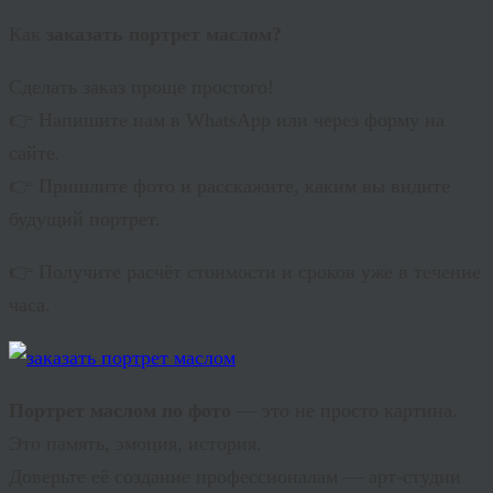
Как
заказать портрет маслом?
Сделать заказ проще простого!
👉 Напишите нам в WhatsApp или через форму на
сайте.
👉 Пришлите фото и расскажите, каким вы видите
будущий портрет.
👉 Получите расчёт стоимости и сроков уже в течение
часа.
Портрет маслом по фото
— это не просто картина.
Это память, эмоция, история.
Доверьте её создание профессионалам — арт-студии