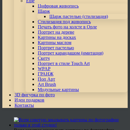
Еще
Цифровая живопись
Шарж
Шарж пастелью (стилизация)
Стилизация под живопись
Печать фото на холсте в Орле
Портрет на дереве
Картины на досках
Картины маслом
Портрет пастелью
Портрет карандашом (имитация)
Скетч
Портрет в стиле Touch Art
WPAP
ГРАНЖ
Поп Арт
Art Brush
Модульные картины
3D фигурка по фото
Идеи подарков
Контакты