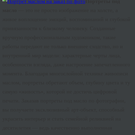
Портреты под
масло
— это не просто изображение на холсте, а
живое воплощение эмоций, воспоминаний и глубокой
привязанности к близкому человеку. Созданные
вручную профессиональным художником, такие
работы передают не только внешнее сходство, но и
внутренний мир модели: характерные черты лица,
особенности взгляда, даже настроение запечатленного
момента. Благодаря многослойной технике живописи
маслом, портреты обретают объем, глубину цвета и ту
самую «живость», которой не достичь цифровой
печати. Заказав
портреты под масло
по фотографии,
вы получаете эксклюзивный арт-объект, способный
украсить интерьер и стать семейной реликвией на
десятилетия — ведь качественно выполненная