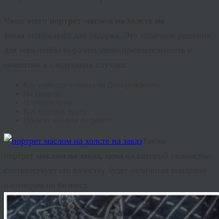
Чаще всего
портрет маслом на холсте на
заказ
используют для подарка. Это отличное решение
для того чтобы выразить свою признательность и
симпатии в следующих случаях:
Как идея для подарка на День рождения.
На свадьбу.
На годовщину.
Как подарок другу.
Презент коллеге по работе.
Также
портрет
маслом на заказ, цена
на который полностью
соответствует его качеству будет отличным подарком
партнерам по бизнесу.