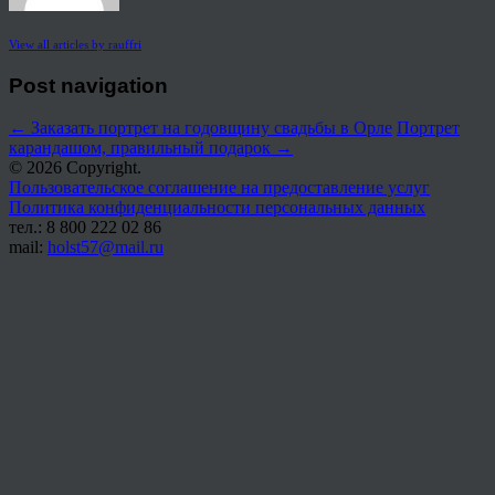
View all articles by rauffri
Post navigation
←
Заказать портрет на годовщину свадьбы в Орле
Портрет
карандашом, правильный подарок
→
© 2026 Copyright.
Пользовательское соглашение на предоставление услуг
Политика конфиденциальности персональных данных
тел.: 8 800 222 02 86
mail:
holst57@mail.ru