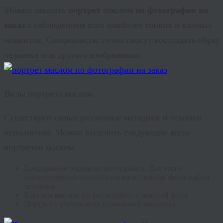
Можно заказать
портрет маслом по фотографии на
заказ
с соблюдением всех наиболее тонких и важных
моментов. Специалисты точно смогут воссоздать образ
человека или другого изображения.
Виды портрета маслом
Существуют самые различные методики и техники
исполнения. Можно выделить следующие виды
портретов маслом:
Воссоздание образа по фотографии. Для этого
соответственно потребуется качественная фотография
человека.
Картина маслом по фотографии с заменой фона
Портрет с учетом всех пожеланий заказчика