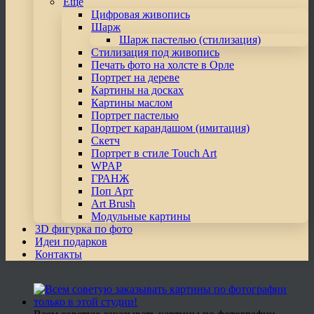
Еще
Цифровая живопись
Шарж
Шарж пастелью (стилизация)
Стилизация под живопись
Печать фото на холсте в Орле
Портрет на дереве
Картины на досках
Картины маслом
Портрет пастелью
Портрет карандашом (имитация)
Скетч
Портрет в стиле Touch Art
WPAP
ГРАНЖ
Поп Арт
Art Brush
Модульные картины
3D фигурка по фото
Идеи подарков
Контакты