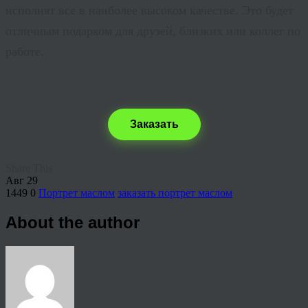
исполнят все в наиболее высоком качестве. Это будет
отличным подарком для друзей, близких или коллег по
работе.
Заказать
Share This
Авг
29
1449
0
Портрет маслом
заказать портрет маслом
About the author