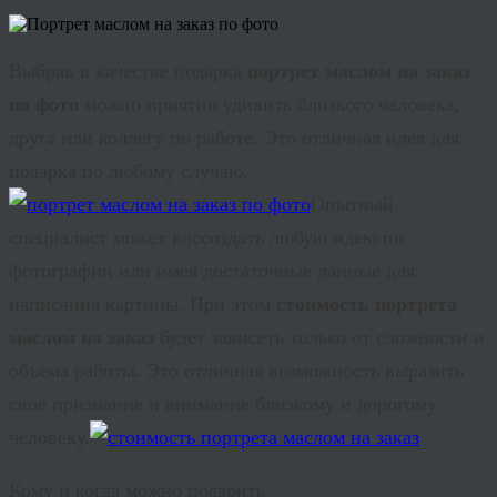
Выбрав в качестве подарка
портрет маслом на заказ
по фото
можно приятно удивить близкого человека,
друга или коллегу по работе. Это отличная идея для
подарка по любому случаю.
Опытный
специалист может воссоздать любую идею по
фотографии или имея достаточные данные для
написания картины. При этом
стоимость портрета
маслом на заказ
будет зависеть только от сложности и
объема работы. Это отличная возможность выразить
свое признание и внимание близкому и дорогому
человеку.
Кому и когда можно подарить