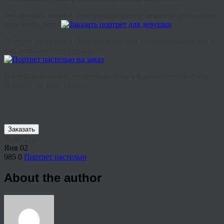
Бесплатный макет в электронном виде в течении суток после
просмотра фото!
Портрет пастелью в Орледля любимой девушки скажет все за
вас, возможно это судьба…
Пастельные мелки, текстурная бумага и качественное фото…
Портрет по фото готов!
Заказать
Share This
Янв
02
985
0
Портрет пастелью
About the author