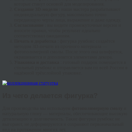
которые станут основой для моделирования.
Создание 3D-модели
: наши мастера разрабатывают
индивидуальную фигуру, максимально точно
передающую черты лица, выражение и даже одежду.
Согласование
: вы видите промежуточные версии и
вносите правки, чтобы результат идеально
соответствовал ожиданиям.
Печать и доработка
: фигурка румбокс создаётся
методом 3D-печати из прочного материала —
фотополимерной смолы. После этого она шлифуется,
окрашивается и дополняется элементами декора.
Упаковка и доставка
: готовый подарок помещается в
стильный румбокс и отправляется вам по всей России в
надёжной трёхслойной упаковке.
Из чего делается фигурка?
Для производства мы используем
фотополимерную смолу
и
натуральную глину — материалы, обеспечивающие высокую
детализацию и долговечность. Такие фигурки румбокс не
выгорают, не деформируются и сохраняют первоначальный
вид на протяжении многих лет.