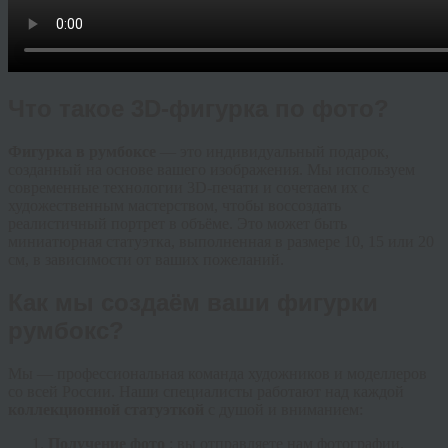
Что такое 3D-фигурка по фото?
Фигурка в румбоксе
— это индивидуальный подарок,
созданный на основе вашего изображения. Мы используем
современные технологии 3D-печати и сочетаем их с
художественным мастерством, чтобы воссоздать
реалистичный портрет в объёме. Это может быть
миниатюрная статуэтка, выполненная в размере 10, 15 или 20
см, в зависимости от ваших пожеланий.
Как мы создаём ваши фигурки
румбокс?
Мы — профессиональная команда художников и моделлеров
со всей России. Наши специалисты работают над каждой
коллекционной статуэткой
с душой и вниманием:
Получение фото
: вы отправляете нам фотографии,