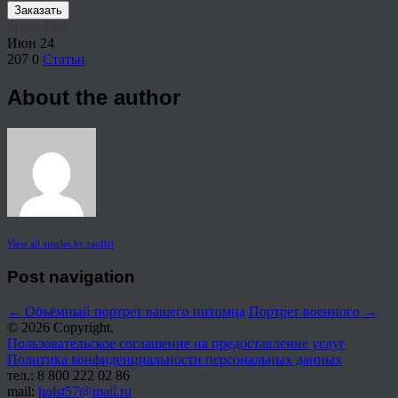
Заказать
Share This
Июн
24
207
0
Статьи
About the author
View all articles by rauffri
Post navigation
←
Объёмный портрет вашего питомца
Портрет военного
→
© 2026 Copyright.
Пользовательское соглашение на предоставление услуг
Политика конфиденциальности персональных данных
тел.: 8 800 222 02 86
mail:
holst57@mail.ru