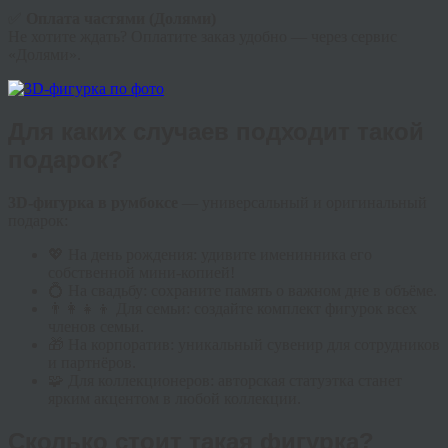
✅
Оплата частями (Долями)
Не хотите ждать? Оплатите заказ удобно — через сервис
«Долями».
Для каких случаев подходит такой
подарок?
3D-фигурка в румбоксе
— универсальный и оригинальный
подарок:
💖 На день рождения: удивите именинника его
собственной мини-копией!
💍 На свадьбу: сохраните память о важном дне в объёме.
👨‍👩‍👧‍👦 Для семьи: создайте комплект фигурок всех
членов семьи.
🎁 На корпоратив: уникальный сувенир для сотрудников
и партнёров.
🧩 Для коллекционеров: авторская статуэтка станет
ярким акцентом в любой коллекции.
Сколько стоит такая фигурка?