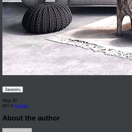
Заказать
Share This
Мар
20
885
0
Статьи
About the author