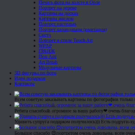
Печать фото на холсте в Орле
Портрет на дереве
Картины на досках
Картины маслом
Портрет пастелью
Портрет карандашом (имитация)
Скетч
Портрет в стиле Touch Art
WPAP
ГРАНЖ
Поп Арт
Art Brush
Модульные картины
3D фигурка по фото
Идеи подарков
Контакты
Всем советую заказывать картины по фотографии только 
Ребята спасибо🙏 огромное за вашу работу❤ очень благод
Удивить супруга подарком получилось))) Есть подруги-х
Большое спасибо 😍портретом очень довольны, всем очен