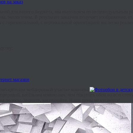
льной для вашего бюджета, мы выполняем по индивидуальным ра
дны, экологичны. В результате заказчик получает изображение,
к с горизонтальной, с вертикальной ориентацией вы легко реали
дству;
ромождённом меблировкой участке комнаты.
риродой, весёлыми комиксами, чем покупать обои во всю стену
на полосы. Звоните, заказывайте. Наши цены не кусаются!