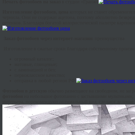
Печать фотообоев на заказ
в студии «Гранж»
Изготовление фотообоев, цена
которых не станет обремените
чернила. Они не содержат ацетона, поэтому абсолютно безвре
оттенков. Благодаря богатой колористической палитре картино
Заказ фотообоев через интернет-магазин:
преимущества
Изготовление в сжатые сроки благодаря собственному произво
огромный каталог;
матовые, глянцевые;
с ламинацией и без;
первоклассное качество;
отправка в любой регион РФ.
Фотообои в детскую
обычно размещают на свободном, не заг
фотообои
на небольшое фотопанно с застывшими мультиками, п
интерьера, порекомендуют оптимальный вид, сделают деление 