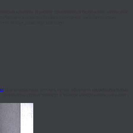
змерам клиента. В работе применяются безопасные латексные
 отличающееся идеальной цветопередачей, насыщенностью
зуете любые дизайнерские идеи.
Для компактных детских лучше оформить
индивидуальные
. Дизайнеры студии помогут в выборе изображения для вашего