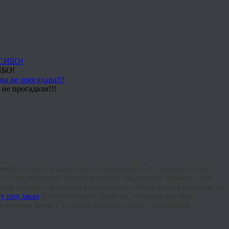
ИБО!
не прогадали!!!
упить
которые в нашей арт-студии можно по демократичной
е от неправильной формы комнаты, маскируют дефекты стен.
web-каталоге огромное разнообразие тематических сюжетов: от
Это может быть графика, панорамные виды,
по своему фото.
Стильные картины станут необычной