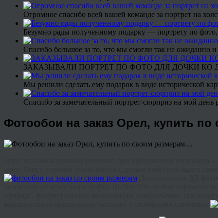
Огромное спасибо всей вашей команде за портрет на холс
Безумно рады полученному подарку — портрету по фото,
Спасибо большое за то, что мы смогли так не ожиданно
ЗАКАЗЫВАЛИ ПОРТРЕТ ПО ФОТО ДЛЯ ДОЧКИ КО ДН
Мы решили сделать ему подарок в виде исторической кар
Спасибо за замечательный портрет-сюрприз на мой день 
Фотообои на заказ Орел, купить п
Одно из самых удачных решений при оформлении интерьера 
цене. Они с успехом справляются с целым спектром задач: пр
Декоративные
3Д фото
эклектики до классики и лофта. Выбирайте любые варианты ис
природа, флористические композиции, макросъёмка, стилизаци
альтернативой привычному коллажу с семейными снимками.