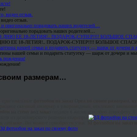
те!
 видео отзыв.
 и оригинально порадовать наших родителей…
Ю ЕЕ 18-ЛЕТИЯ!.. ПОДАРОК-СУПЕР!!!! БОЛЬШОЕ СПАС
тины нашей семьи и подарить статуэтку — шарж от дочери и мы 
рождения!
о своим размерам…
— оригинальные
фотообои на заказ Орел по своим размерам, к
евращают скучный интерьер в ультрамодный, отвлекают внимани
обои на стену под заказ
создают в жилище особую атмосферу. В 
ходя из дизайнерского решения квартиры.
я, пейзажи. Вы можете приобрести у нас
3d фотообои на заказ 